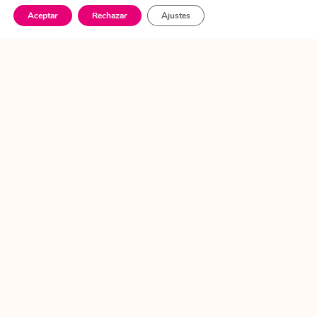
Aceptar
Rechazar
Ajustes
Apuntarme
Síguenos
(+34) 674 55 96 96
hola@wowcuentaloya.com
AVISO LEGAL
POLITICA DE COOKIES