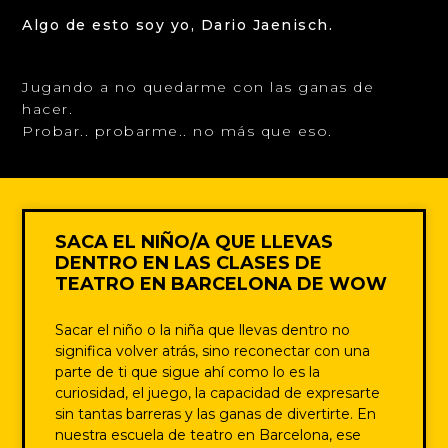
Algo de esto soy yo, Dario Jaenisch.
Jugando a no quedarme con las ganas de
hacer.
Probar.. probarme.. no más que eso.
SACA EL NIÑO/A QUE LLEVAS
DENTRO EN LAS CLASES DE
TEATRO EN BARCELONA DE WOW
Sacar el niño o la niña que llevas dentro no
significa volver atrás, sino reconectar con una
parte de ti que sigue ahí como lo es la
curiosidad, el juego, la capacidad de expresarte
sin tantas barreras y las ganas de divertirte. En
nuestra escuela de teatro en Barcelona, ese