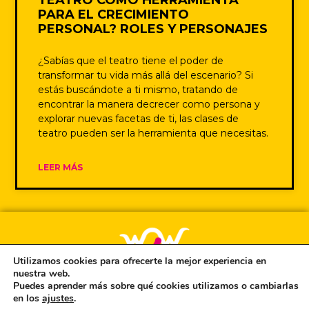
TEATRO COMO HERRAMIENTA
PARA EL CRECIMIENTO
PERSONAL? ROLES Y PERSONAJES
¿Sabías que el teatro tiene el poder de
transformar tu vida más allá del escenario? Si
estás buscándote a ti mismo, tratando de
encontrar la manera decrecer como persona y
explorar nuevas facetas de ti, las clases de
teatro pueden ser la herramienta que necesitas.
LEER MÁS
Utilizamos cookies para ofrecerte la mejor experiencia en
nuestra web.
Puedes aprender más sobre qué cookies utilizamos o cambiarlas
Únete a la Newsletter de Wow
en los
ajustes
.