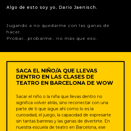
Algo de esto soy yo, Dario Jaenisch.
Jugando a no quedarme con las ganas de
hacer.
Probar.. probarme.. no más que eso.
SACA EL NIÑO/A QUE LLEVAS
DENTRO EN LAS CLASES DE
TEATRO EN BARCELONA DE WOW
Sacar el niño o la niña que llevas dentro no
significa volver atrás, sino reconectar con una
parte de ti que sigue ahí como lo es la
curiosidad, el juego, la capacidad de expresarte
sin tantas barreras y las ganas de divertirte. En
nuestra escuela de teatro en Barcelona, ese