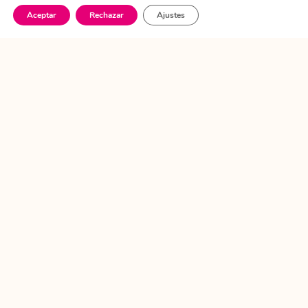
Aceptar
Rechazar
Ajustes
Apuntarme
Síguenos
(+34) 674 55 96 96
hola@wowcuentaloya.com
AVISO LEGAL
POLITICA DE COOKIES