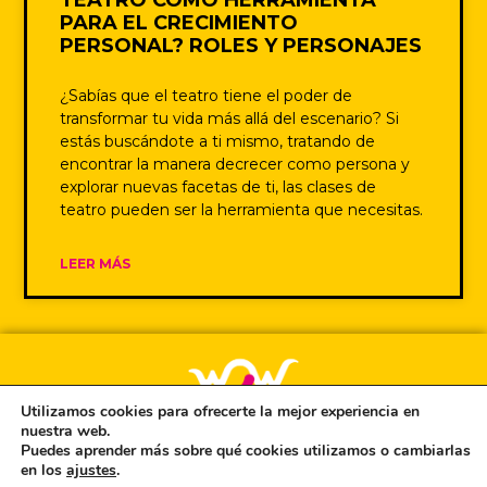
TEATRO COMO HERRAMIENTA
PARA EL CRECIMIENTO
PERSONAL? ROLES Y PERSONAJES
¿Sabías que el teatro tiene el poder de
transformar tu vida más allá del escenario? Si
estás buscándote a ti mismo, tratando de
encontrar la manera decrecer como persona y
explorar nuevas facetas de ti, las clases de
teatro pueden ser la herramienta que necesitas.
LEER MÁS
Utilizamos cookies para ofrecerte la mejor experiencia en
nuestra web.
Puedes aprender más sobre qué cookies utilizamos o cambiarlas
Únete a la Newsletter de Wow
en los
ajustes
.